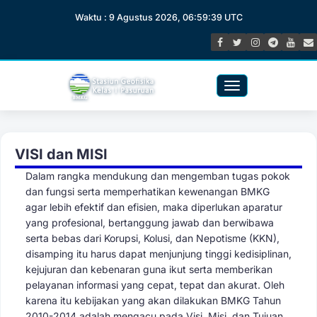
Waktu : 9 Agustus 2026, 06:59:40 UTC
Toggle
navigation
VISI dan MISI
Dalam rangka mendukung dan mengemban tugas pokok
dan fungsi serta memperhatikan kewenangan BMKG
agar lebih efektif dan efisien, maka diperlukan aparatur
yang profesional, bertanggung jawab dan berwibawa
serta bebas dari Korupsi, Kolusi, dan Nepotisme (KKN),
disamping itu harus dapat menjunjung tinggi kedisiplinan,
kejujuran dan kebenaran guna ikut serta memberikan
pelayanan informasi yang cepat, tepat dan akurat. Oleh
karena itu kebijakan yang akan dilakukan BMKG Tahun
2010-2014 adalah mengacu pada Visi, Misi, dan Tujuan